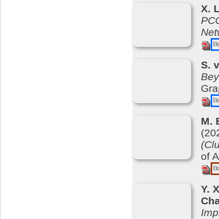
X. 
PCC
Net
S. 
Bey
Gra
M. 
(20
(Cl
of A
Y. 
Cha
Imp